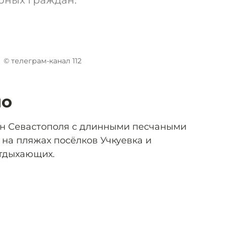
рных граждан.
© телеграм-канал 112
ло
н Севастополя с длинными песчаными
 на пляжах посёлков Учкуевка и
тдыхающих.