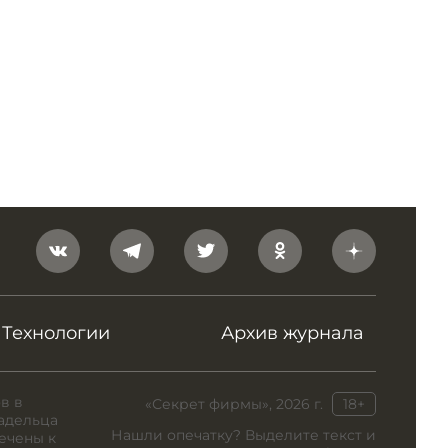
Технологии
Архив журнала
в в
«Секрет фирмы», 2026 г.
18+
адельца
Нашли опечатку? Выделите текст и
ечены к