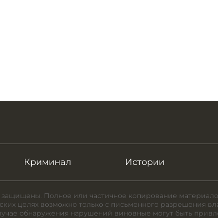
Криминал
Истории
 защищены. Полное или частичное копирование материало
ких целях возможно только с письменного разрешения вл
случае обнаружения нарушений виновные могут быть привл