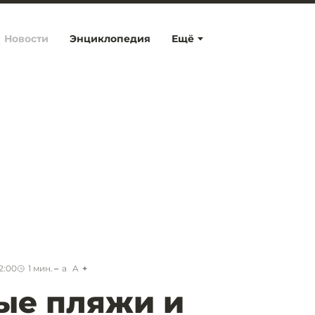
Новости
Энциклопедия
Ещё
2:00
1
мин.
a
A
ые пляжи и