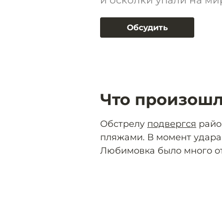
и осколки упали на ми
Обсудить
Что произош
Обстрелу
подвергся
райо
пляжами. В момент удара
Любимовка было много о