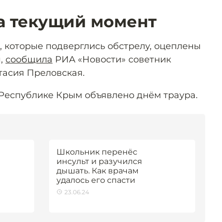
а текущий момент
 которые подверглись обстрелу, оцеплены
я,
сообщила
РИА «Новости» советник
тасия Преловская.
 Республике Крым объявлено днём траура.
Школьник перенёс
инсульт и разучился
дышать. Как врачам
удалось его спасти
23.06.24