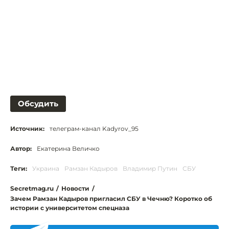
Обсудить
Источник:
телеграм-канал Kadyrov_95
Автор:
Екатерина Величко
Теги:
Украина
Рамзан Кадыров
Владимир Путин
СБУ
Secretmag.ru
/
Новости
/
Зачем Рамзан Кадыров пригласил СБУ в Чечню? Коротко об
истории с университетом спецназа