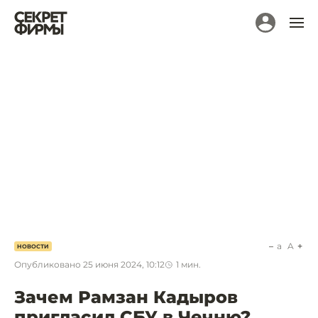
a
A
НОВОСТИ
Опубликовано
25 июня 2024, 10:12
1
мин.
Зачем Рамзан Кадыров
пригласил СБУ в Чечню?