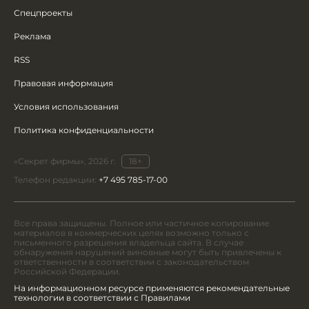
Спецпроекты
Реклама
RSS
Правовая информация
Условия использования
Политика конфиденциальности
«Секрет фирмы», 2026 г.
18+
Телефон редакции:
+7 495 785-17-00
Все права защищены. Полное или частичное копирование
материалов в коммерческих целях возможно только с
письменного разрешения владельца сайта. В случае
обнаружения нарушений виновные могут быть привлечены к
ответственности в соответствии с законодательством
Российской Федерации.
На информационном ресурсе применяются рекомендательные
технологии в соответствии с Правилами