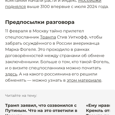
компаний начали расти и индекс
Мосбиржи
поднялся
выше 3100 впервые с июля 2024 года.
Предпосылки разговора
11 февраля в Москву тайно прилетел
спецпосланник
Трампа
Стив Уиткофф, чтобы
забрать осуждённого в России американца
Марка Фогеля. Это проходило в рамках
договорённостей между странами об обмене
заключёнными. Больше о том, кто такой Фогель,
и о визите спецпосланника можно почитать
здесь
. А на какого россиянина его решили
обменять — можно узнать в
этом материале
.
Читайте на тему:
Трамп заявил, что созвонился с
«Ему нравят
Путиным. Что на это ответили в
Кремль отве