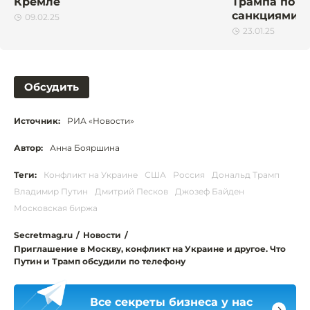
Кремле
Трампа по С
санкциями
09.02.25
23.01.25
Обсудить
Источник:
РИА «Новости»
Автор:
Анна Бояршина
Теги:
Конфликт на Украине
США
Россия
Дональд Трамп
Владимир Путин
Дмитрий Песков
Джозеф Байден
Московская биржа
Secretmag.ru
/
Новости
/
Приглашение в Москву, конфликт на Украине и другое. Что
Путин и Трамп обсудили по телефону
Все секреты бизнеса у нас