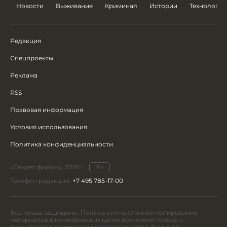
Новости
Выживание
Криминал
Истории
Технологии
Редакция
Спецпроекты
Реклама
RSS
Правовая информация
Условия использования
Политика конфиденциальности
«Секрет фирмы», 2026 г.
18+
Телефон редакции:
+7 495 785-17-00
Все права защищены. Полное или частичное копирование
материалов в коммерческих целях возможно только с
письменного разрешения владельца сайта. В случае