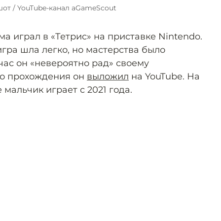
от / YouTube-канал aGameScout
а играл в «Тетрис» на приставке Nintendo.
игра шла легко, но мастерства было
час он «невероятно рад» своему
го прохождения он
выложил
на YouTube. На
мальчик играет с 2021 года.