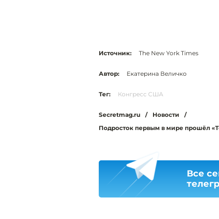
Источник:
The New York Times
Автор:
Екатерина Величко
Тег:
Конгресс США
Secretmag.ru
/
Новости
/
Подросток первым в мире прошёл «Те
Все се
телег