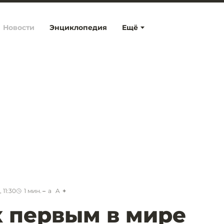
Новости
Энциклопедия
Ещё
 11:30
1
мин.
a
A
 первым в мире