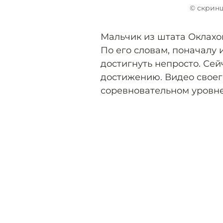
© скринш
Мальчик из штата Оклахом
По его словам, поначалу 
достигнуть непросто. Сей
достижению. Видео свое
соревновательном уровне 