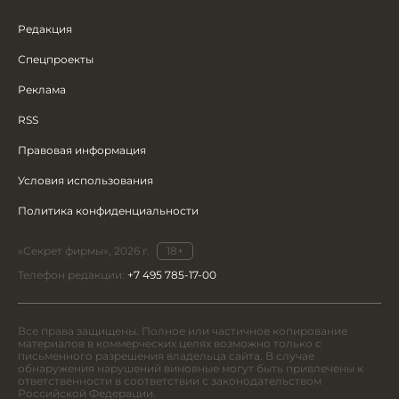
Редакция
Спецпроекты
Реклама
RSS
Правовая информация
Условия использования
Политика конфиденциальности
«Секрет фирмы», 2026 г.
18+
Телефон редакции:
+7 495 785-17-00
Все права защищены. Полное или частичное копирование
материалов в коммерческих целях возможно только с
письменного разрешения владельца сайта. В случае
обнаружения нарушений виновные могут быть привлечены к
ответственности в соответствии с законодательством
Российской Федерации.