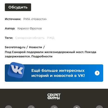
Обсудить
Источник:
РИА «Новости»
Автор:
Кирилл Фролов
Теги:
Самарская область
РЖД
Secretmag.ru
/
Новости
/
Под Самарой подорвали железнодорожный мост. Поезда
задерживаются. Подробности
Ещё больше интересных
историй и новостей в VK!