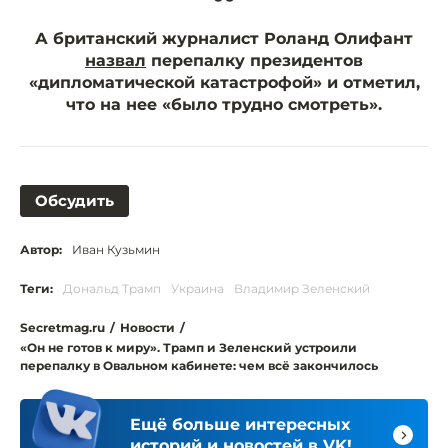
“
А британский журналист Роланд Олифант
назвал
перепалку президентов
«дипломатической катастрофой» и отметил,
что на нее «было трудно смотреть».
Обсудить
Автор:
Иван Кузьмин
Теги:
Дональд Трамп
Украина
Владимир Зеленский
Secretmag.ru
/
Новости
/
«Он не готов к миру». Трамп и Зеленский устроили
перепалку в Овальном кабинете: чем всё закончилось
Ещё больше интересных
историй и новостей в VK!