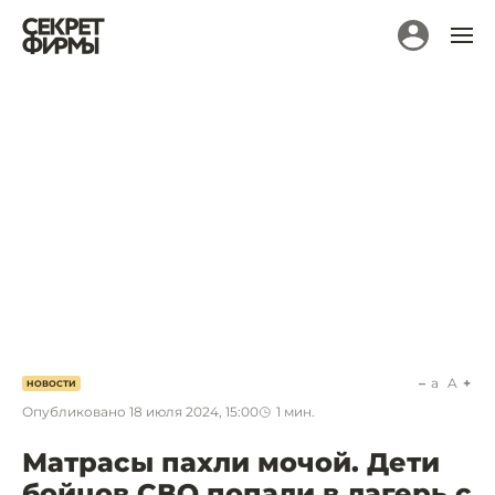
a
A
НОВОСТИ
Опубликовано
18 июля 2024, 15:00
1
мин.
Матрасы пахли мочой. Дети
бойцов СВО попали в лагерь с