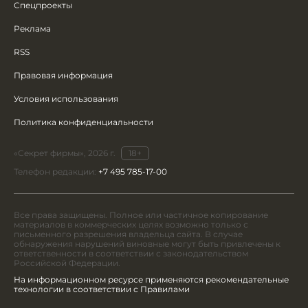
Спецпроекты
Реклама
RSS
Правовая информация
Условия использования
Политика конфиденциальности
«Секрет фирмы», 2026 г.
18+
Телефон редакции:
+7 495 785-17-00
Все права защищены. Полное или частичное копирование
материалов в коммерческих целях возможно только с
письменного разрешения владельца сайта. В случае
обнаружения нарушений виновные могут быть привлечены к
ответственности в соответствии с законодательством
Российской Федерации.
На информационном ресурсе применяются рекомендательные
технологии в соответствии с Правилами