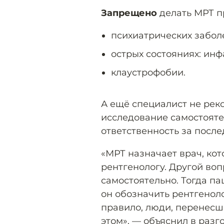
Запрещено
делать МРТ п
психиатрических забол
острых состояниях: инфа
клаустрофобии.
А ещё специалист не рек
исследование самостоятел
ответственность за после
«МРТ назначает врач, ко
рентгенологу. Другой во
самостоятельно. Тогда па
он обозначить рентгеноло
правило, люди, перенесш
этом», — объяснил в разг