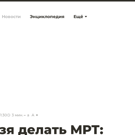
Новости
Энциклопедия
Ещё
1:30
3
мин.
a
A
зя делать МРТ: