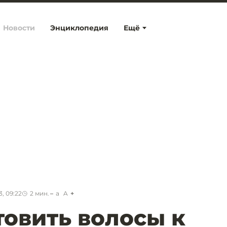
Новости
Энциклопедия
Ещё
, 09:22
2
мин.
a
A
товить волосы к