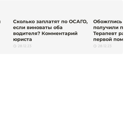
й
Сколько заплатят по ОСАГО,
Обожглись сал
если виноваты оба
получили пробк
водителя? Комментарий
Терапевт раск
юриста
первой помощи
28.12.23
28.12.23