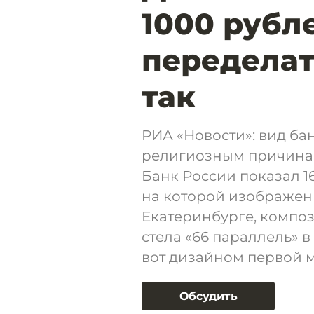
1000 рубл
переделать
так
РИА «Новости»: вид ба
религиозным причинам
Банк России показал 16
на которой изображены
Екатеринбурге, композ
стела «66 параллель» в
вот дизайном первой 
Обсудить