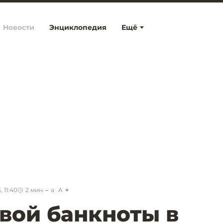
Новости
Энциклопедия
Ещё
 11:40
2
мин.
a
A
вой банкноты в