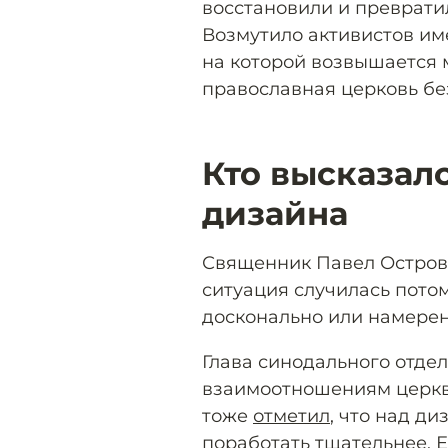
восстановили и превратил
Возмутило активистов им
на которой возвышается 
православная церковь без
Кто высказал
дизайна
Священник Павел Остро
ситуация случилась пото
досконально или намере
Глава синодального отде
взаимоотношениям церкв
тоже
отметил
, что над д
поработать тщательнее. 