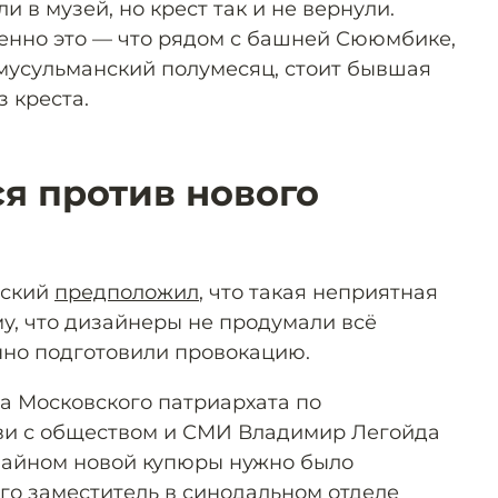
и в музей, но крест так и не вернули.
енно это — что рядом с башней Сююмбике,
мусульманский полумесяц, стоит бывшая
 креста.
ся против нового
вский
предположил
, что такая неприятная
му, что дизайнеры не продумали всё
нно подготовили провокацию.
ла Московского патриархата по
и с обществом и СМИ Владимир Легойда
изайном новой купюры нужно было
Его заместитель в синодальном отделе