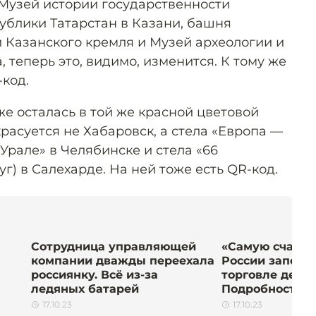
Музей истории государственности
ублики Татарстан в Казани, башня
Казанского кремля и Музей археологии и
, теперь это, видимо, изменится. К тому же
код.
е осталась в той же красной цветовой
красуется не Хабаровск, а стела «Европа —
 Урале» в Челябинске и стела «66
г) в Салехарде. На ней тоже есть QR-код.
Сотрудница управляющей
«Самую счастл
компании дважды переехала
России заподо
россиянку. Всё из-за
торговле детьм
ледяных батарей
Подробности
17.10.23
17.10.23