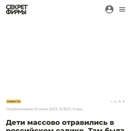
a
A
НОВОСТИ
Опубликовано
13 июля 2023, 10:30
2
мин.
Дети массово отравились в
российском садике. Там была