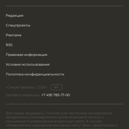
Редакция
Спецпроекты
Реклама
RSS
Правовая информация
Условия использования
Политика конфиденциальности
«Секрет фирмы», 2026 г.
18+
Телефон редакции:
+7 495 785-17-00
Все права защищены. Полное или частичное копирование
материалов в коммерческих целях возможно только с
письменного разрешения владельца сайта. В случае
обнаружения нарушений виновные могут быть привлечены к