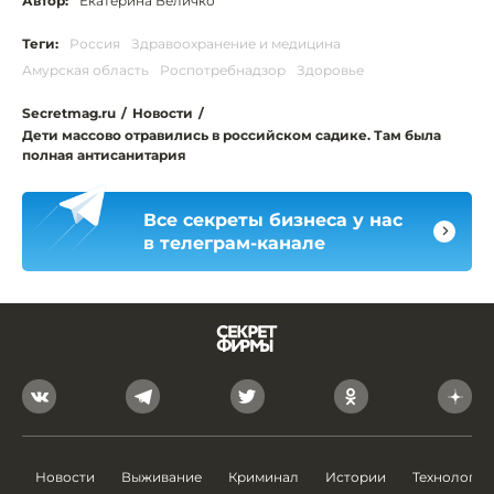
Автор:
Екатерина Величко
Теги:
Россия
Здравоохранение и медицина
Амурская область
Роспотребнадзор
Здоровье
Secretmag.ru
/
Новости
/
Дети массово отравились в российском садике. Там была
полная антисанитария
Все секреты бизнеса у нас
в телеграм-канале
Новости
Выживание
Криминал
Истории
Технологии