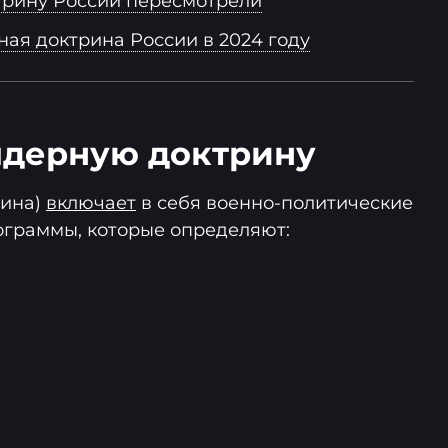
трину России пересмотрели
ная доктрина России в 2024 году
 ядерную доктрину
рина)
включает
в себя военно-политические
ограммы, которые определяют: