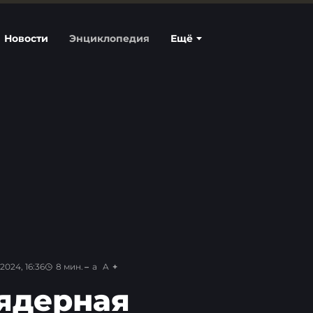
Новости
Энциклопедия
Ещё
2024, 16:36
8
мин.
a
A
 ядерная