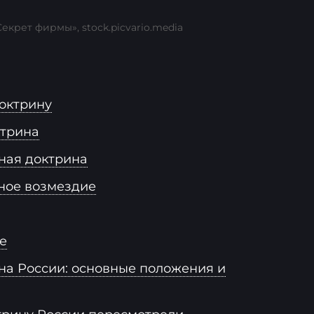
екрет фирмы», stock.picvario.media
доктрину
ктрина
ная доктрина
ное возмездие
е
на России: основные положения и