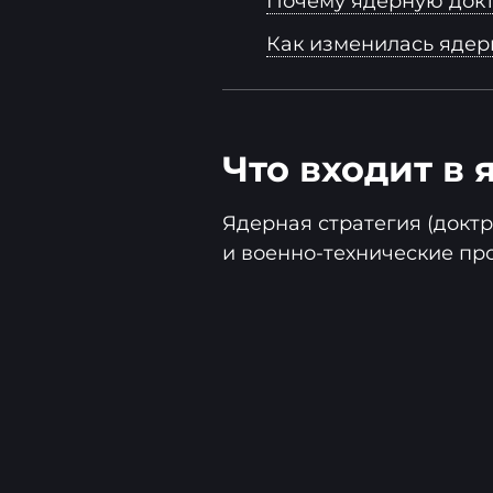
Почему ядерную док
Как изменилась ядер
Что входит в
Ядерная стратегия (докт
и военно-технические пр