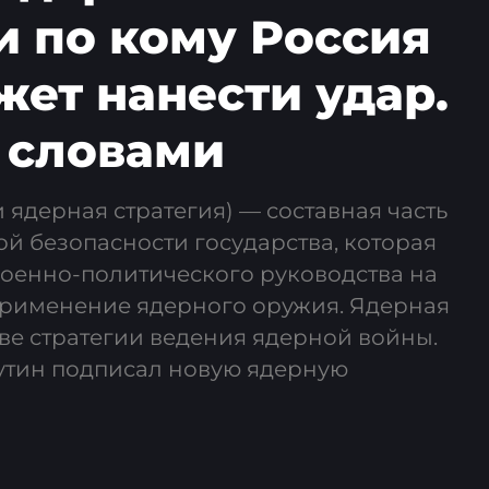
и по кому Россия
жет нанести удар.
 словами
 ядерная стратегия) — составная часть
й безопасности государства, которая
военно-политического руководства на
 применение ядерного оружия. Ядерная
ве стратегии ведения ядерной войны.
утин подписал новую ядерную