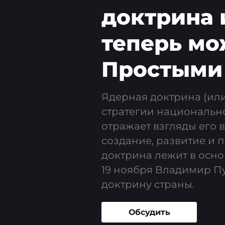
доктрина 
теперь мо
Простыми
Ядерная доктрина (или
стратегии национально
отражает взгляды его 
создание, развитие и
доктрина лежит в осно
19 ноября Владимир П
доктрину страны.
Обсудить