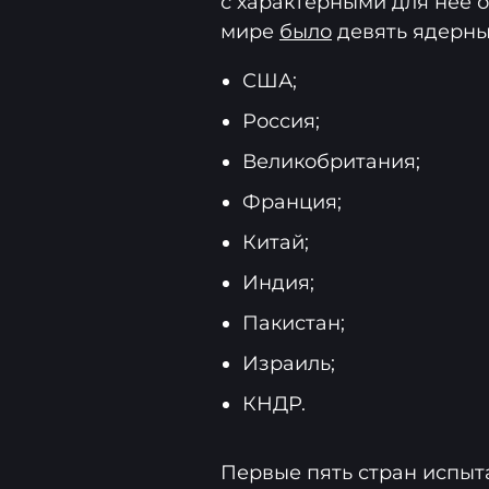
с характерными для неё о
мире
было
девять ядерны
США;
Россия;
Великобритания;
Франция;
Китай;
Индия;
Пакистан;
Израиль;
КНДР.
Первые пять стран испыта