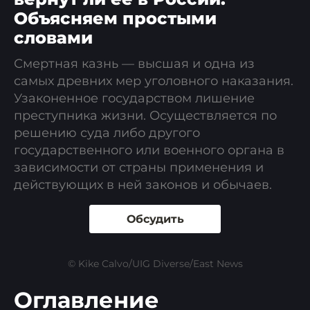
Объясняем простыми
словами
Смертная казнь — высшая и одна из
самых древних мер уголовного наказания.
Узаконенное государством лишение
преступника жизни. Осуществляется по
решению суда либо другого
государственного или военного органа в
зависимости от страны применения и
действующих в ней законов и обычаев.
Обсудить
© Kike Calvo/UIG Diverse/East News
Оглавление