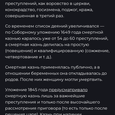
преступлений, как воровство в церкви,
конокрадство, госизмена, поджог, кража,
совершенная в третий раз.
Со временем список деяний увеличивался —
по Соборному уложению 1649 года смертной
казнью каралось уже от 54 до 60 преступлений,
а смертная казнь делилась на простую
(повешение) и квалифицированную (сожжение,
четвертование и т. д.).
Смертная казнь применялась публично, а в
отношении беременных она откладывалась до
родов. После них женщину могли умертвить.
Уложение 1845 года
предусматривало
смертную казнь лишь за важнейшие
преступления и только после высочайшего
рассмотрения приговора (то есть только после
решения царя). Казнь при наличии