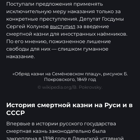
Поступали предложения применять
исключительную меру наказания только за
конкретные преступления. Депутат Госдумы
Сергей Колунов
выступил
за введение
смертной казни для иностранных наёмников.
По его мнению, пожизненное лишение
свободы для них — слишком гуманное
наказание.
«Обряд казни на Семёновском плацу», рисунок Б.
Покровского, 1849 год
© wikipedia.org/B. Pokrovsky.
История смертной казни на Руси и в
СССР
Впервые в истории русского государства
смертная казнь законодательно была
закреплена в
1398 году
в Двинской уставной