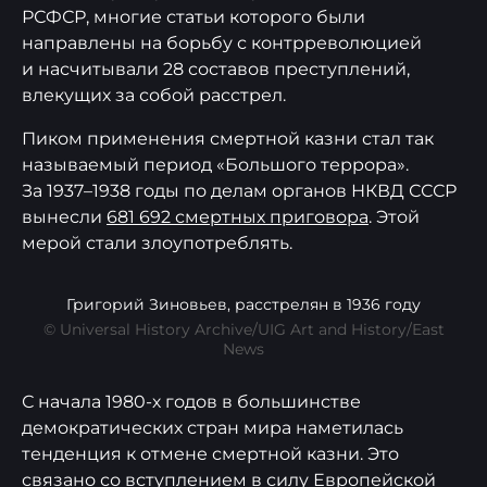
РСФСР, многие статьи которого были
направлены на борьбу с контрреволюцией
и насчитывали 28 составов преступлений,
влекущих за собой расстрел.
Пиком применения смертной казни стал так
называемый период «Большого террора».
За 1937–1938 годы по делам органов НКВД СССР
вынесли
681 692 смертных приговора
. Этой
мерой стали злоупотреблять.
Григорий Зиновьев, расстрелян в 1936 году
© Universal History Archive/UIG Art and History/East
News
С начала 1980-х годов в большинстве
демократических стран мира наметилась
тенденция к отмене смертной казни. Это
связано со вступлением в силу Европейской