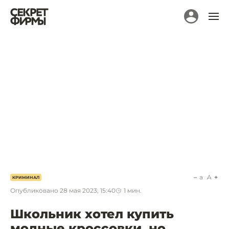
a
A
КРИМИНАЛ
Опубликовано
28 мая 2023, 15:40
1
мин.
Школьник хотел купить
модные кроссовки, но