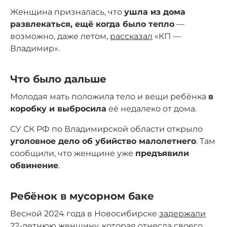
Женщина призналась, что
ушла из дома
развлекаться, ещё когда было тепло
—
возможно, даже летом,
рассказал
«КП —
Владимир».
Что было дальше
Молодая мать положила тело и вещи ребёнка
в
коробку и выбросила
её недалеко от дома.
СУ СК РФ по Владимирской области открыло
уголовное дело об убийство малолетнего
. Там
сообщили, что женщине уже
предъявили
обвинение
.
Ребёнок в мусорном баке
Весной 2024 года в Новосибирске
задержали
22-летнюю женщину, которая отнесла своего