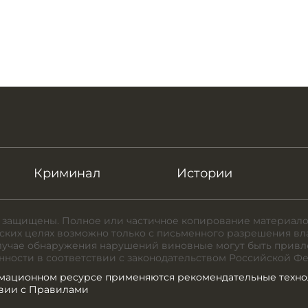
Криминал
Истории
 защищены. Полное или частичное копирование материало
ких целях возможно только с письменного разрешения вл
случае обнаружения нарушений виновные могут быть привл
нности в соответствии с законодательством Российской Ф
мационном ресурсе применяются рекомендательные техно
твии с Правилами