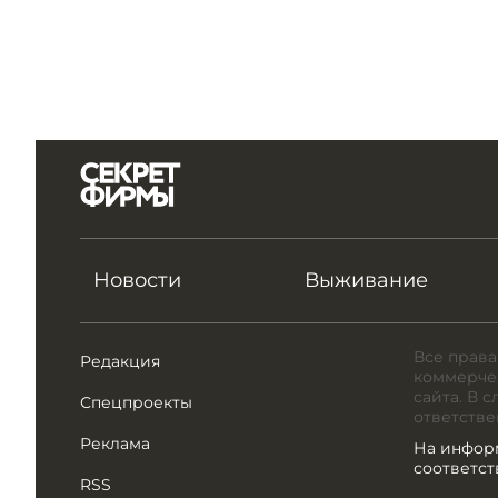
Новости
Выживание
Все права
Редакция
коммерчес
сайта. В 
Спецпроекты
ответстве
Реклама
На инфор
соответс
RSS