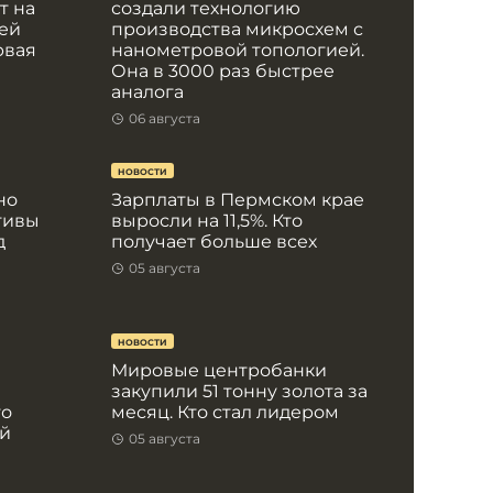
т на
создали технологию
ей
производства микросхем с
рвая
нанометровой топологией.
Она в 3000 раз быстрее
аналога
06 августа
НОВОСТИ
но
Зарплаты в Пермском крае
тивы
выросли на 11,5%. Кто
д
получает больше всех
05 августа
НОВОСТИ
Мировые центробанки
закупили 51 тонну золота за
то
месяц. Кто стал лидером
ей
05 августа