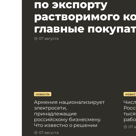
по экспорту
растворимого ко
главные покупа
07 августа
НОВОСТИ
НОВОС
Армения национализирует
Числ
электросети,
Росс
принадлежащие
тыся
российскому бизнесмену.
рабо
Что известно о решении
07 
07 августа