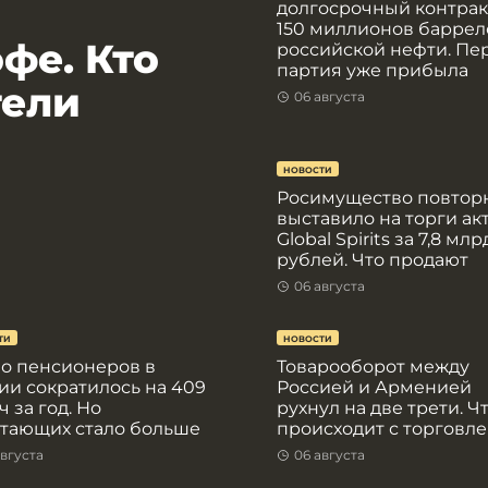
долгосрочный контрак
150 миллионов баррел
фе. Кто
российской нефти. Пе
партия уже прибыла
тели
06 августа
НОВОСТИ
Росимущество повтор
выставило на торги ак
Global Spirits за 7,8 млр
рублей. Что продают
06 августа
ТИ
НОВОСТИ
о пенсионеров в
Товарооборот между
ии сократилось на 409
Россией и Арменией
ч за год. Но
рухнул на две трети. Ч
тающих стало больше
происходит с торговл
августа
06 августа