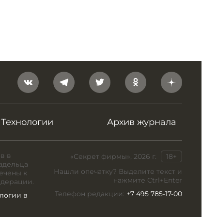
Технологии
Архив журнала
в в
«Секрет фирмы», 2026 г.
18+
адельца
Нашли опечатку? Выделите текст и
ечены к
нажмите Ctrl+Enter
едерации.
Телефон редакции:
+7 495 785-17-00
логии в