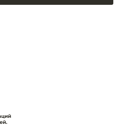
аций
ей.